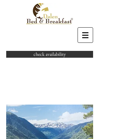
check availability
TELEMARK EEN
GRAND CRU
BESTEMMING